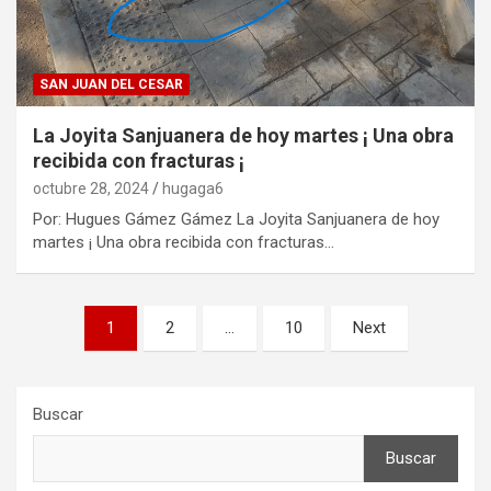
SAN JUAN DEL CESAR
La Joyita Sanjuanera de hoy martes ¡ Una obra
recibida con fracturas ¡
octubre 28, 2024
hugaga6
Por: Hugues Gámez Gámez La Joyita Sanjuanera de hoy
martes ¡ Una obra recibida con fracturas…
Paginación
1
2
…
10
Next
de
entradas
Buscar
Buscar