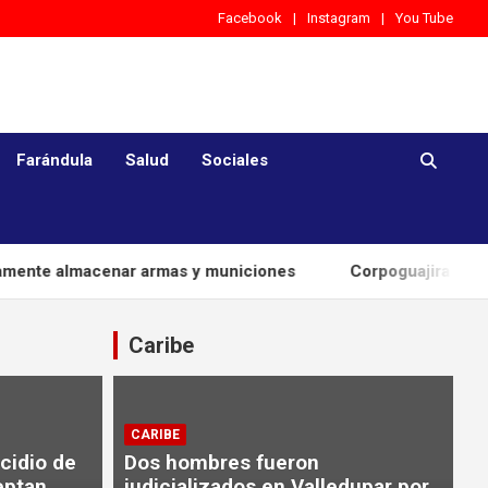
Facebook
Instagram
You Tube
Farándula
Salud
Sociales
lmacenar armas y municiones
Corpoguajira y municipio 
Caribe
CARIBE
cidio de
Dos hombres fueron
eptan
judicializados en Valledupar por