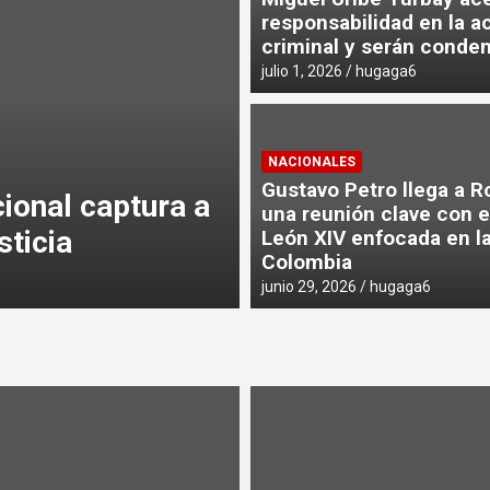
responsabilidad en la a
criminal y serán conde
julio 1, 2026
hugaga6
LA GUAJIRA
Corpoguajira y 
ados en
formalizan con
NACIONALES
Gustavo Petro llega a 
e almacenar
ambientales d
una reunión clave con e
Territorial (EOT
León XIV enfocada en l
Colombia
agosto 5, 2026
hugaga6
junio 29, 2026
hugaga6