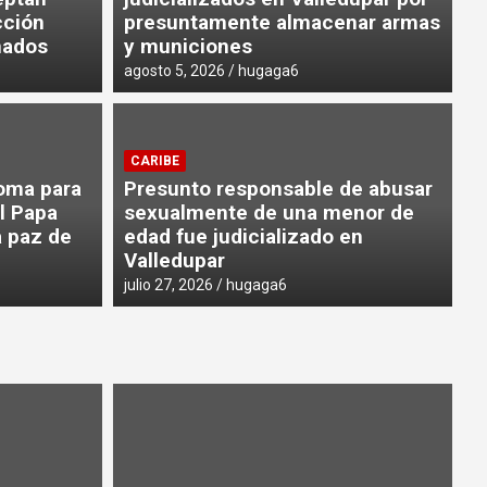
cción
presuntamente almacenar armas
nados
y municiones
agosto 5, 2026
hugaga6
municipio de Distracción
certación de los determinantes
CARIBE
Roma para
Presunto responsable de abusar
el Esquema de Ordenamiento
l Papa
sexualmente de una menor de
)
a paz de
edad fue judicializado en
Valledupar
a
julio 27, 2026
hugaga6