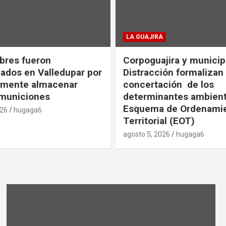
LA GUAJIRA
bres fueron
Corpoguajira y municip
izados en Valledupar por
Distracción formalizan
amente almacenar
concertación de los
 municiones
determinantes ambient
Esquema de Ordenami
026
hugaga6
Territorial (EOT)
agosto 5, 2026
hugaga6