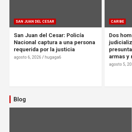
SAN JUAN DEL CESAR
CARIBE
San Juan del Cesar: Policía
Dos hom
Nacional captura a una persona
judicial
requerida por la justicia
presunt
armas y
agosto 6, 2026
hugaga6
agosto 5, 2
Blog