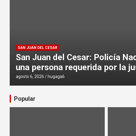
CARIBE
Dos hombres fueron judicializ
 a
Valledupar por presuntament
armas y municiones
agosto 5, 2026
hugaga6
Popular