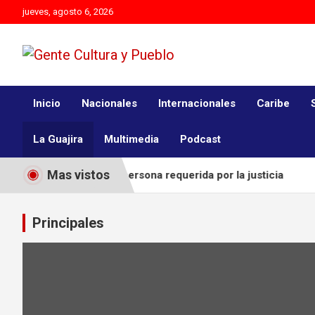
Skip
jueves, agosto 6, 2026
to
content
Es mejor molestar con la verdad que agradar con adulaciones
Gente Cultura y Pueblo
Inicio
Nacionales
Internacionales
Caribe
La Guajira
Multimedia
Podcast
Mas vistos
 captura a una persona requerida por la justicia
Dos homb
Principales