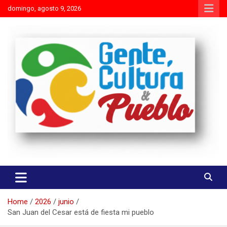
Skip
domingo, agosto 9, 2026
to
content
Es mejor molestar con la verdad que agradar con adulaciones
Gente Cultura y Pueblo
Home
2026
junio
San Juan del Cesar está de fiesta mi pueblo