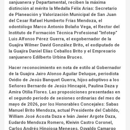
sanjuanera y Departamental, reciben la máxima
distinción al mérito la Medalla Félix Arias: Secretario
de Planeación y Valorización Municipal de San Juan
del Cesar Rafael Humberto Frías Mendoza, el
odontólogo Marco Antonio Bolaño Vega, el Rector del
Instituto de Formación Técnica Profesional “Infotep”
Luis Alfonso Pérez Guerra, el exgobernador de la
Guajira Wilmer David González Brito, el exdiputado de
la Guajira Daniel Elías Ceballos Brito y el Empresario
sanjuanero Edilberto Urbina Bruces.
Hacer reconocimiento en nota de estilo al Gobernador
de la Guajira Jairo Alonso Aguilar Deluque, periodista
Ovidio de Jesús Banquet Guerra, hijos adoptivos a los
Señores Bernardo de Jesús Hincapié, Paulina Daza y
Amira Otilia Flores. Las proposiciones presentadas en
el segundo periodo de sesiones ordinarias del mes de
mayo de 2026, por los Honorables Concejales: Sabas
Manuel Brito Mendoza, actual Presidente del Cabildo,
William José Acosta Daza e Iván Javier Argote Daza,
Eudardo Mendoza Romero, Kleivin Castro Coronel,
Carlos Andrés Hinojosa Meneses, Osvaldo Camargo