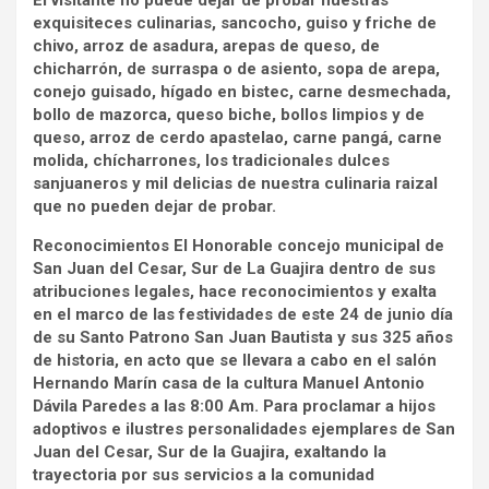
El visitante no puede dejar de probar nuestras
exquisiteces culinarias, sancocho, guiso y friche de
chivo, arroz de asadura, arepas de queso, de
chicharrón, de surraspa o de asiento, sopa de arepa,
conejo guisado, hígado en bistec, carne desmechada,
bollo de mazorca, queso biche, bollos limpios y de
queso, arroz de cerdo apastelao, carne pangá, carne
molida, chícharrones, los tradicionales dulces
sanjuaneros y mil delicias de nuestra culinaria raizal
que no pueden dejar de probar.
Reconocimientos El Honorable concejo municipal de
San Juan del Cesar, Sur de La Guajira dentro de sus
atribuciones legales, hace reconocimientos y exalta
en el marco de las festividades de este 24 de junio día
de su Santo Patrono San Juan Bautista y sus 325 años
de historia, en acto que se llevara a cabo en el salón
Hernando Marín casa de la cultura Manuel Antonio
Dávila Paredes a las 8:00 Am. Para proclamar a hijos
adoptivos e ilustres personalidades ejemplares de San
Juan del Cesar, Sur de la Guajira, exaltando la
trayectoria por sus servicios a la comunidad