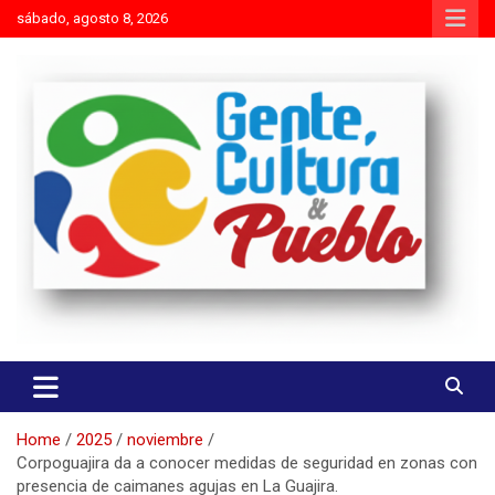
Skip
sábado, agosto 8, 2026
to
content
Es mejor molestar con la verdad que agradar con adulaciones
Gente Cultura y Pueblo
Home
2025
noviembre
Corpoguajira da a conocer medidas de seguridad en zonas con
presencia de caimanes agujas en La Guajira.