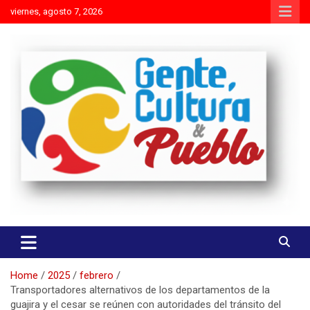
Skip
viernes, agosto 7, 2026
to
content
Es mejor molestar con la verdad que agradar con adulaciones
Gente Cultura y Pueblo
Home
2025
febrero
Transportadores alternativos de los departamentos de la
guajira y el cesar se reúnen con autoridades del tránsito del