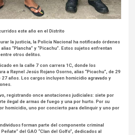
urridos este año en el Distrito
ar la justicia, la Policía Nacional ha notificado órdenes
alias “Plancha” y “Picachu”. Estos sujetos enfrentan
entre otros delitos.
cado en la calle 7 con carrera 1C, donde los
ura a Raynel Jesús Rojano Osorno, alias “Picachu”, de 29
e 27 años. Los cargos incluyen homicidio agravado y
iones.
vo, registrando once anotaciones judiciales: siete por
rte ilegal de armas de fuego y una por hurto. Por su
or homicidio, uno por concierto para delinquir y uno por
individuos forman parte del componente criminal
 Peñate” del GAO “Clan del Golfo”, dedicados al