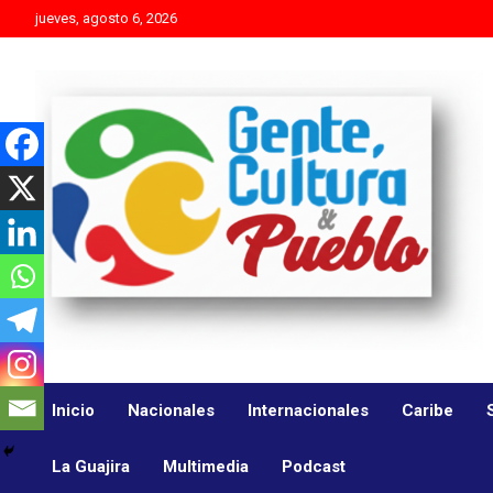
Skip
jueves, agosto 6, 2026
to
content
Es mejor molestar con la verdad que agradar con adulaciones
Gente Cultura y Pueblo
Inicio
Nacionales
Internacionales
Caribe
La Guajira
Multimedia
Podcast