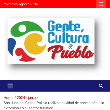
Skip
miércoles, agosto 5, 2026
to
content
Es mejor molestar con la verdad que agradar con adulaciones
Gente Cultura y Pueblo
Home
2024
junio
San Juan del Cesar: Policía realiza actividad de prevención a la
extorsión en el sector turístico