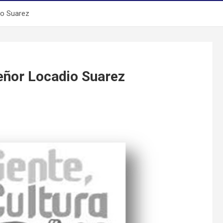
io Suarez
señor Locadio Suarez