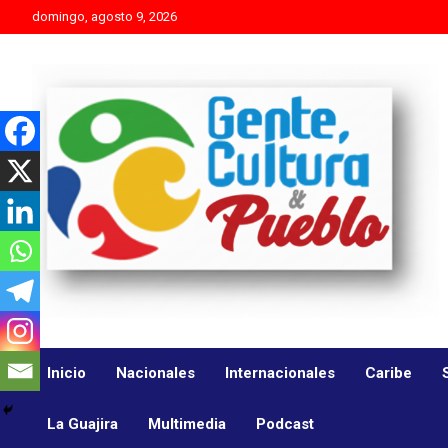
Skip
domingo, agosto 9, 2026
to
content
Es mejor molestar con la verdad que agradar con adulaciones
Gente Cultura y Pueblo
Inicio
Nacionales
Internacionales
Caribe
La Guajira
Multimedia
Podcast