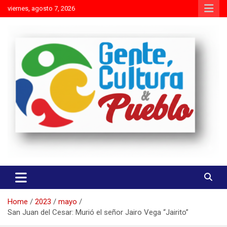
Skip
viernes, agosto 7, 2026
to
content
Es mejor molestar con la verdad que agradar con adulaciones
Gente Cultura y Pueblo
Home
2023
mayo
San Juan del Cesar: Murió el señor Jairo Vega “Jairito”