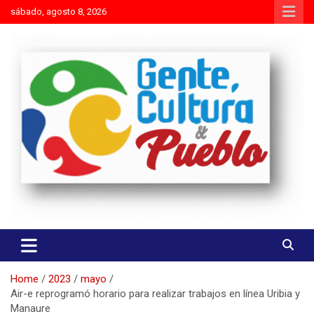
Skip
sábado, agosto 8, 2026
to
content
Es mejor molestar con la verdad que agradar con adulaciones
Gente Cultura y Pueblo
Home
2023
mayo
Air-e reprogramó horario para realizar trabajos en línea Uribia y
Manaure