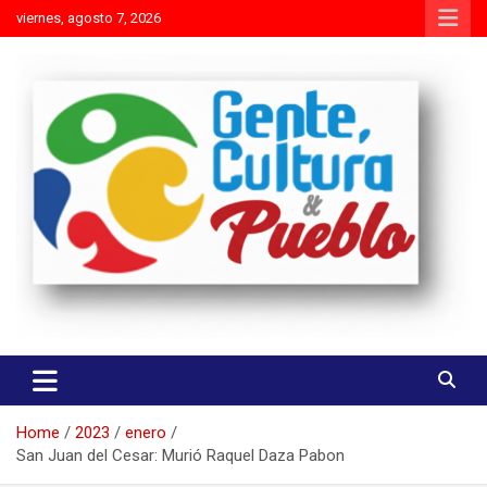
Skip
viernes, agosto 7, 2026
to
content
Es mejor molestar con la verdad que agradar con adulaciones
Gente Cultura y Pueblo
Home
2023
enero
San Juan del Cesar: Murió Raquel Daza Pabon