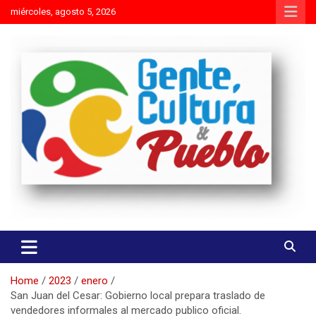
Skip
miércoles, agosto 5, 2026
to
content
Es mejor molestar con la verdad que agradar con adulaciones
Gente Cultura y Pueblo
Home
2023
enero
San Juan del Cesar: Gobierno local prepara traslado de
vendedores informales al mercado publico oficial.