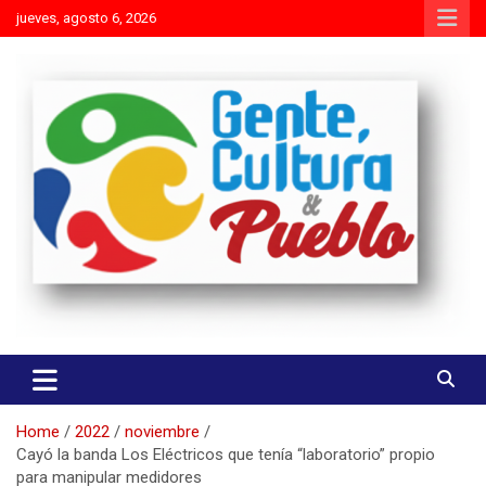
Skip
jueves, agosto 6, 2026
to
content
Es mejor molestar con la verdad que agradar con adulaciones
Gente Cultura y Pueblo
Home
2022
noviembre
Cayó la banda Los Eléctricos que tenía “laboratorio” propio
para manipular medidores