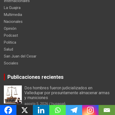
Internacionales
La Guajira
Multimedia
Nacionales
Opinión
Podcast
Politica
Salud
San Juan del Cesar
Sociales
Publicaciones recientes
Dos hombres fueron judicializados en
Valledupar por presuntamente almacenar armas
y municiones
agosto 5, 2026
hugaga6
Corpoguajira y municipio de Distracción