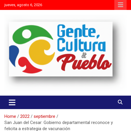
Skip
jueves, agosto 6, 2026
to
content
Es mejor molestar con la verdad que agradar con adulaciones
Gente Cultura y Pueblo
Home
2022
septiembre
San Juan del Cesar: Gobierno departamental reconoce y
felicita a estrategia de vacunación