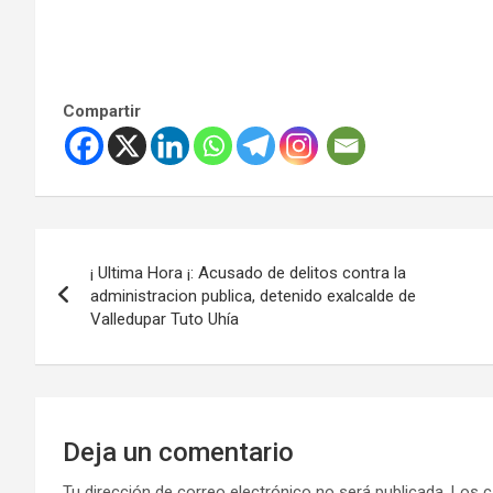
Compartir
Navegación
¡ Ultima Hora ¡: Acusado de delitos contra la
de
administracion publica, detenido exalcalde de
Valledupar Tuto Uhía
entradas
Deja un comentario
Tu dirección de correo electrónico no será publicada.
Los c