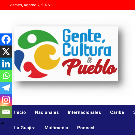
Skip
viernes, agosto 7, 2026
to
content
Es mejor molestar con la verdad que agradar con adulaciones
Gente Cultura y Pueblo
Inicio
Nacionales
Internacionales
Caribe
La Guajira
Multimedia
Podcast