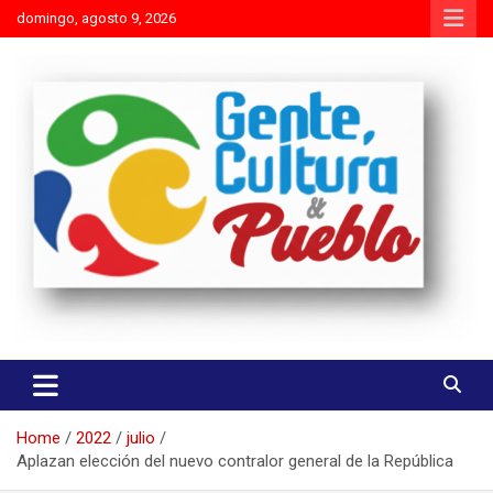
Skip
domingo, agosto 9, 2026
to
content
Es mejor molestar con la verdad que agradar con adulaciones
Gente Cultura y Pueblo
Home
2022
julio
Aplazan elección del nuevo contralor general de la República