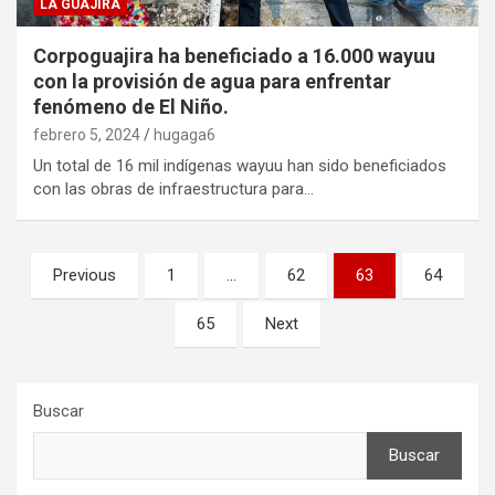
LA GUAJIRA
Corpoguajira ha beneficiado a 16.000 wayuu
con la provisión de agua para enfrentar
fenómeno de El Niño.
febrero 5, 2024
hugaga6
Un total de 16 mil indígenas wayuu han sido beneficiados
con las obras de infraestructura para…
Paginación
Previous
1
…
62
63
64
de
65
Next
entradas
Buscar
Buscar