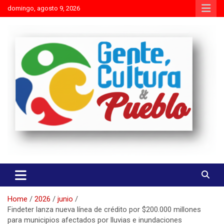
Skip
domingo, agosto 9, 2026
to
content
Es mejor molestar con la verdad que agradar con adulaciones
Gente Cultura y Pueblo
Home
2026
junio
Findeter lanza nueva línea de crédito por $200.000 millones
para municipios afectados por lluvias e inundaciones