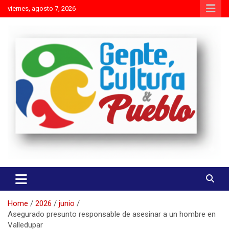
Skip
viernes, agosto 7, 2026
to
content
Es mejor molestar con la verdad que agradar con adulaciones
Gente Cultura y Pueblo
Home
2026
junio
Asegurado presunto responsable de asesinar a un hombre en
Valledupar