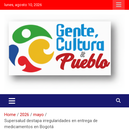
Skip
lunes, agosto 10, 2026
to
content
Es mejor molestar con la verdad que agradar con adulaciones
Gente Cultura y Pueblo
Home
2026
mayo
Supersalud destapa irregularidades en entrega de
medicamentos en Bogotá