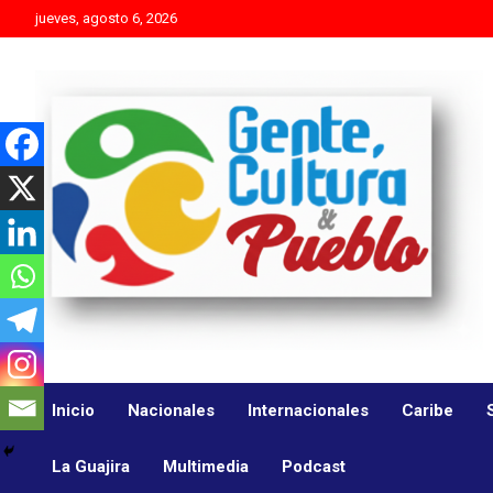
Skip
jueves, agosto 6, 2026
to
content
Es mejor molestar con la verdad que agradar con adulaciones
Gente Cultura y Pueblo
Inicio
Nacionales
Internacionales
Caribe
La Guajira
Multimedia
Podcast