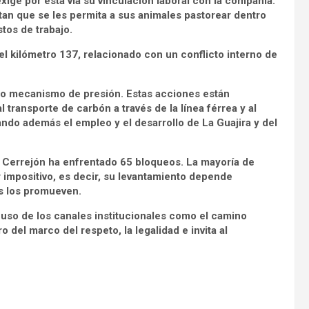
xige por esta vía su vinculación laboral con la compañía.
tan que se les permita a sus animales pastorear dentro
tos de trabajo.
l kilómetro 137, relacionado con un conflicto interno de
mo mecanismo de presión. Estas acciones están
 transporte de carbón a través de la línea férrea y al
ndo además el empleo y el desarrollo de La Guajira y del
, Cerrejón ha enfrentado 65 bloqueos. La mayoría de
r impositivo, es decir, su levantamiento depende
s los promueven.
 uso de los canales institucionales como el camino
del marco del respeto, la legalidad e invita al