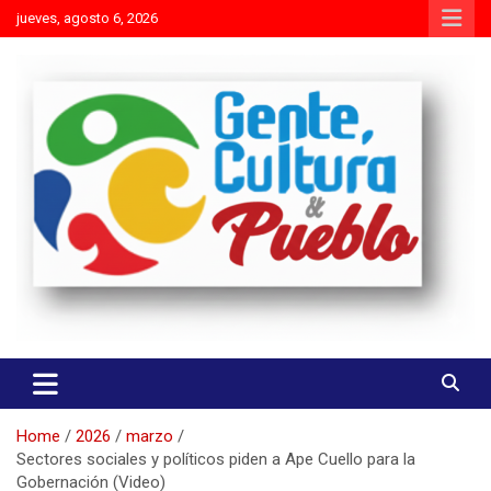
Skip
jueves, agosto 6, 2026
to
content
Es mejor molestar con la verdad que agradar con adulaciones
Gente Cultura y Pueblo
Home
2026
marzo
Sectores sociales y políticos piden a Ape Cuello para la
Gobernación (Video)