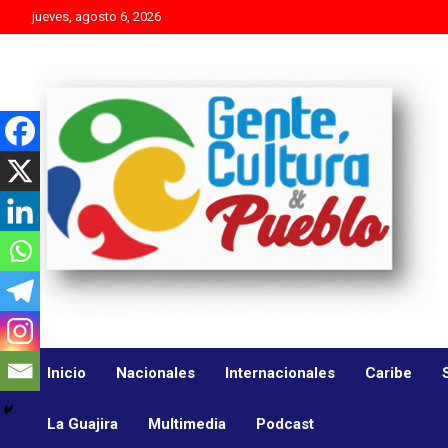
Skip
jueves, agosto 6, 2026
to
content
Es mejor molestar con la verdad que agradar con adulaciones
Gente Cultura y Pueblo
Inicio
Nacionales
Internacionales
Caribe
La Guajira
Multimedia
Podcast