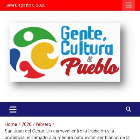
Skip
jueves, agosto 6, 2026
to
content
Es mejor molestar con la verdad que agradar con adulaciones
Gente Cultura y Pueblo
Home
2026
febrero
San Juan del Cesar: Un carnaval entre la tradición y la
prudencia, el llamado a la mesura para evitar ser blanco de la