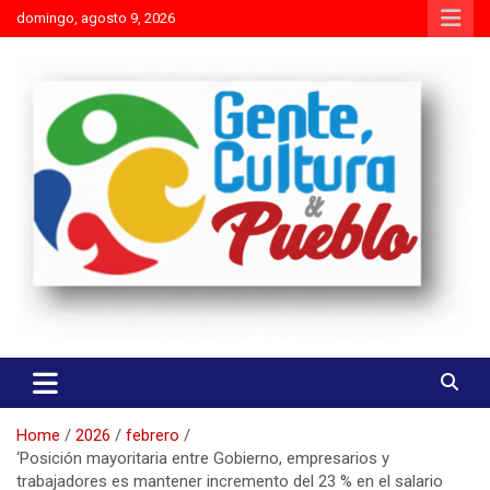
Skip
domingo, agosto 9, 2026
to
content
Es mejor molestar con la verdad que agradar con adulaciones
Gente Cultura y Pueblo
Home
2026
febrero
‘Posición mayoritaria entre Gobierno, empresarios y
trabajadores es mantener incremento del 23 % en el salario