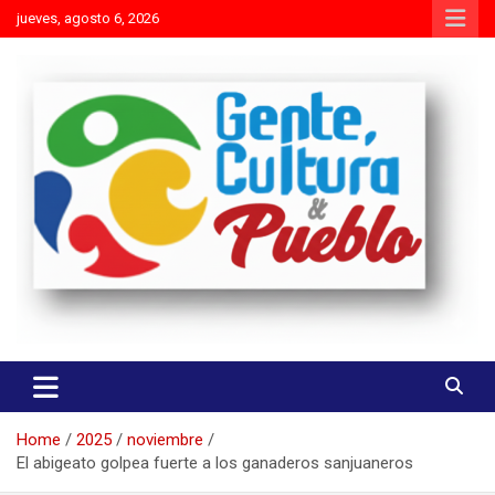
Skip
jueves, agosto 6, 2026
to
content
Es mejor molestar con la verdad que agradar con adulaciones
Gente Cultura y Pueblo
Home
2025
noviembre
El abigeato golpea fuerte a los ganaderos sanjuaneros