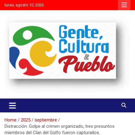
Skip
lunes, agosto 10, 2026
to
content
Es mejor molestar con la verdad que agradar con adulaciones
Gente Cultura y Pueblo
Home
2025
septiembre
Distracción: Golpe al crimen organizado, tres presuntos
miembros del Clan del Golfo fueron capturados.