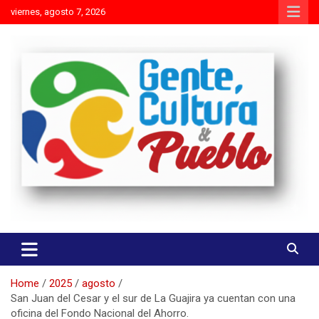
Skip
viernes, agosto 7, 2026
to
content
Es mejor molestar con la verdad que agradar con adulaciones
Gente Cultura y Pueblo
Home
2025
agosto
San Juan del Cesar y el sur de La Guajira ya cuentan con una
oficina del Fondo Nacional del Ahorro.