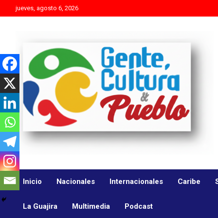
Skip
jueves, agosto 6, 2026
to
content
Es mejor molestar con la verdad que agradar con adulaciones
Gente Cultura y Pueblo
Inicio
Nacionales
Internacionales
Caribe
La Guajira
Multimedia
Podcast