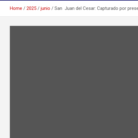
Home
2025
junio
San Juan del Cesar: Capturado por present