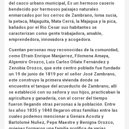
del casco urbano municipal, Es un hermoso caserío
bendecido por hermosos paisajes naturales
enmarcados por los cerros de Zambrano, loma sucia,
la petaca, Majaguita, Mata Cerrá, la Majagua y la pica,
bañados por el Rio Cesar sus habitantes se
caracterizan como gente trabajadora, amable,
emprendedora, innovadora y acogedora.
Cuentan personas muy reconocidas de la comunidad,
como Efraín Enrique Manjarrez, Filomena Amaya,
Algemiro Orozco, Luis Carlos Oñate Fernández y
Zenobia Orozco, que este centro poblado fue fundado
un 19 de junio de 1819 por el señor José Zambrano,
este construyo la primera vivienda donde se
encuentra el tanque del acueducto de Zambrano, allí
se estableció con su señora y sus hijos, practicaban la
agricultura y ganadería, con el correr del tiempo
fueron llegando otras personas a la población. Entre
los años 1835 y 1840 llegaron otras familias entre las
cuales podemos mencionar a Genara Acosta y
Bartolomé Nuñez, Pepe Maestre y Benigna Orozco,
quienes formaron una familia prolífica de varias