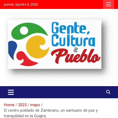
Skip
jueves, agosto 6, 2026
to
content
Es mejor molestar con la verdad que agradar con adulaciones
Gente Cultura y Pueblo
Home
2025
mayo
El centro poblado de Zambrano, un santuario de paz y
tranquilidad en la Guajira.