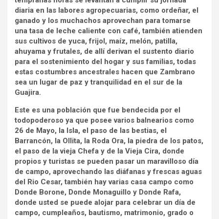
tempranas horas se levantan a cumplir su jornada
diaria en las labores agropecuarias, como ordeñar, el
ganado y los muchachos aprovechan para tomarse
una tasa de leche caliente con café, también atienden
sus cultivos de yuca, frijol, maíz, melón, patilla,
ahuyama y frutales, de allí derivan el sustento diario
para el sostenimiento del hogar y sus familias, todas
estas costumbres ancestrales hacen que Zambrano
sea un lugar de paz y tranquilidad en el sur de la
Guajira.
Este es una población que fue bendecida por el
todopoderoso ya que posee varios balnearios como
26 de Mayo, la Isla, el paso de las bestias, el
Barrancón, la Ollita, la Roda Ora, la piedra de los patos,
el paso de la vieja Chefa y de la Vieja Cira, donde
propios y turistas se pueden pasar un maravilloso día
de campo, aprovechando las diáfanas y frescas aguas
del Rio Cesar, también hay varias casa campo como
Donde Borone, Donde Monaguillo y Donde Rafa,
donde usted se puede alojar para celebrar un día de
campo, cumpleaños, bautismo, matrimonio, grado o