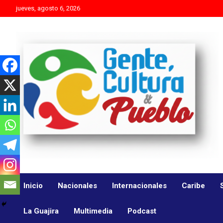
Skip
jueves, agosto 6, 2026
to
content
Es mejor molestar con la verdad que agradar con adulaciones
Gente Cultura y Pueblo
Inicio
Nacionales
Internacionales
Caribe
La Guajira
Multimedia
Podcast