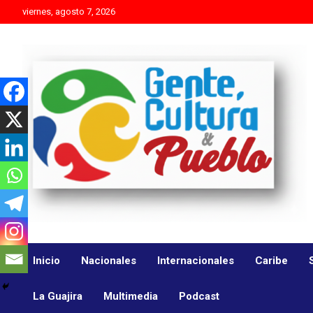
Skip
viernes, agosto 7, 2026
to
content
Es mejor molestar con la verdad que agradar con adulaciones
Gente Cultura y Pueblo
Inicio
Nacionales
Internacionales
Caribe
La Guajira
Multimedia
Podcast