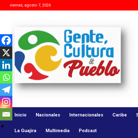
Skip
viernes, agosto 7, 2026
to
content
Es mejor molestar con la verdad que agradar con adulaciones
Gente Cultura y Pueblo
Inicio
Nacionales
Internacionales
Caribe
La Guajira
Multimedia
Podcast