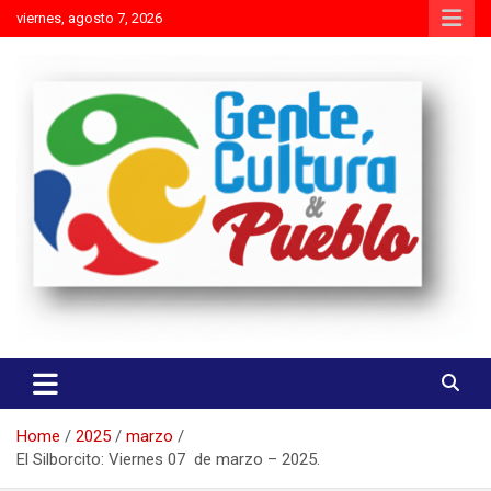
Skip
viernes, agosto 7, 2026
to
content
Es mejor molestar con la verdad que agradar con adulaciones
Gente Cultura y Pueblo
Home
2025
marzo
El Silborcito: Viernes 07 de marzo – 2025.