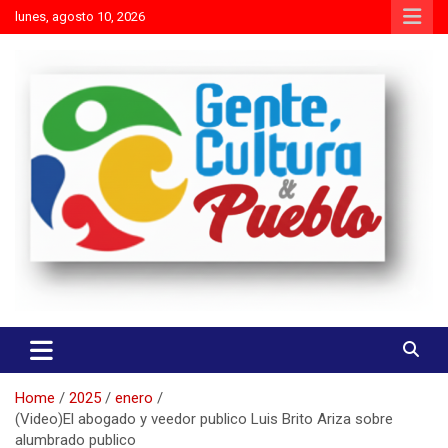
Skip
lunes, agosto 10, 2026
to
content
Es mejor molestar con la verdad que agradar con adulaciones
Gente Cultura y Pueblo
Home
2025
enero
(Video)El abogado y veedor publico Luis Brito Ariza sobre
alumbrado publico