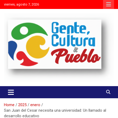
Skip
viernes, agosto 7, 2026
to
content
Es mejor molestar con la verdad que agradar con adulaciones
Gente Cultura y Pueblo
Home
2025
enero
San Juan del Cesar necesita una universidad: Un llamado al
desarrollo educativo