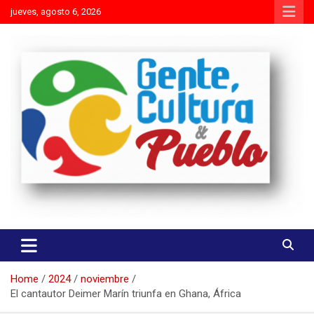
Skip
jueves, agosto 6, 2026
to
content
Es mejor molestar con la verdad que agradar con adulaciones
Gente Cultura y Pueblo
Home
2024
noviembre
El cantautor Deimer Marín triunfa en Ghana, África