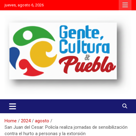
Skip
jueves, agosto 6, 2026
to
content
Es mejor molestar con la verdad que agradar con adulaciones
Gente Cultura y Pueblo
Home
2024
agosto
San Juan del Cesar: Policía realiza jornadas de sensibilización
contra el hurto a personas y la extorsión