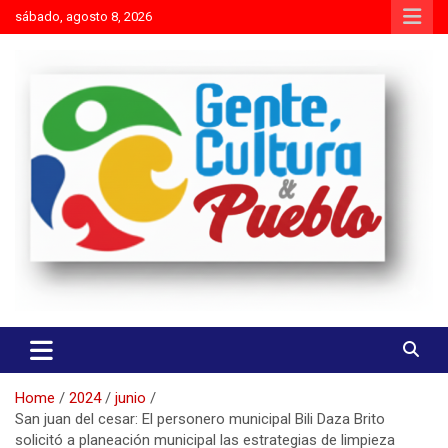
Skip
sábado, agosto 8, 2026
to
content
Es mejor molestar con la verdad que agradar con adulaciones
Gente Cultura y Pueblo
Home
2024
junio
San juan del cesar: El personero municipal Bili Daza Brito
solicitó a planeación municipal las estrategias de limpieza