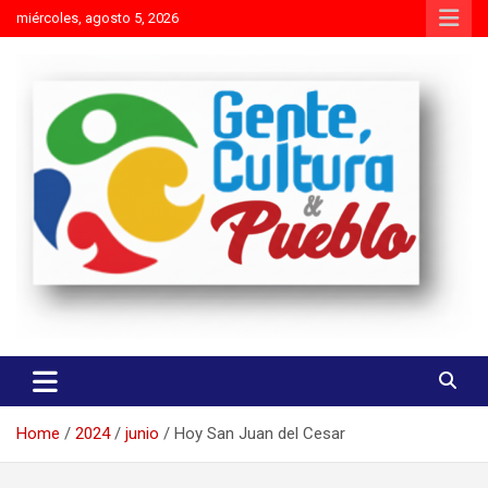
Skip
miércoles, agosto 5, 2026
to
content
Es mejor molestar con la verdad que agradar con adulaciones
Gente Cultura y Pueblo
Home
2024
junio
Hoy San Juan del Cesar