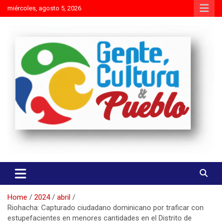
Skip
miércoles, agosto 5, 2026
to
content
Es mejor molestar con la verdad que agradar con adulaciones
Gente Cultura y Pueblo
Home
2024
abril
Riohacha: Capturado ciudadano dominicano por traficar con
estupefacientes en menores cantidades en el Distrito de