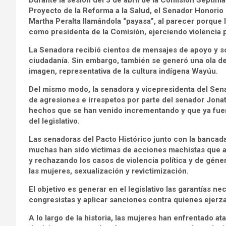
Durante la sesión del 3 de abril de la Comisión Séptima
Proyecto de la Reforma a la Salud, el Senador Honorio
Martha Peralta llamándola “payasa”, al parecer porque
como presidenta de la Comisión, ejerciendo violencia p
La Senadora recibió cientos de mensajes de apoyo y sol
ciudadanía. Sin embargo, también se generó una ola de
imagen, representativa de la cultura indígena Wayúu.
Del mismo modo, la senadora y vicepresidenta del Sena
de agresiones e irrespetos por parte del senador Jon
hechos que se han venido incrementando y que ya fue
del legislativo.
Las senadoras del Pacto Histórico junto con la bancada
muchas han sido víctimas de acciones machistas que 
y rechazando los casos de violencia política y de géne
las mujeres, sexualización y revictimización.
El objetivo es generar en el legislativo las garantías n
congresistas y aplicar sanciones contra quienes ejerzan
A lo largo de la historia, las mujeres han enfrentado a