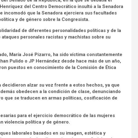
 del Senado de la República, en la que se debatía el
 Henríquez del Centro Democrático insultó a la Senadora
 le incomodó que la Senadora ejerciera sus facultades
olítica y de género sobre la Congresista.
idaridad de diferentes personalidades políticas y de la
 ataques personales racistas y machistas sobre su
do, María José Pizarro, ha sido víctima constantemente
athan Pulido o JP Hernández desde hace más de un año,
ron puestos en conocimiento de la Comisión de Ética
 decidieron alzar su voz frente a estos hechos, ya que
además obedecen a la condición de clase, denunciando
ro que se traducen en armas políticas, cosificación de
ecesarias para el ejercicio democrático de las mujeres
 violencia política y de género.
taques laborales basados en su imagen, estética y