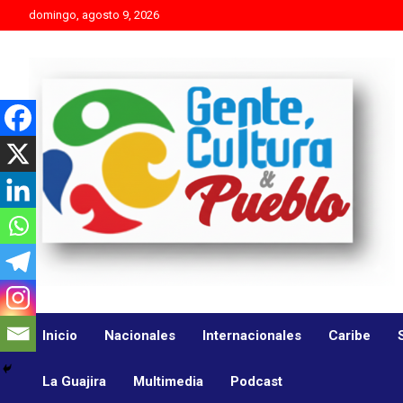
Skip
domingo, agosto 9, 2026
to
content
Es mejor molestar con la verdad que agradar con adulaciones
Gente Cultura y Pueblo
Inicio
Nacionales
Internacionales
Caribe
La Guajira
Multimedia
Podcast