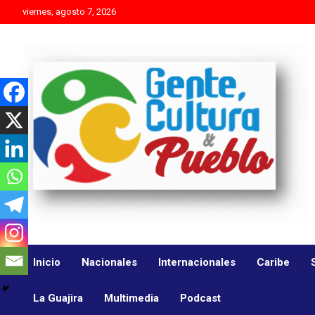
Skip
viernes, agosto 7, 2026
to
content
Es mejor molestar con la verdad que agradar con adulaciones
Gente Cultura y Pueblo
Inicio
Nacionales
Internacionales
Caribe
La Guajira
Multimedia
Podcast