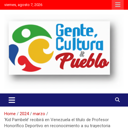
Skip
viernes, agosto 7, 2026
to
content
Es mejor molestar con la verdad que agradar con adulaciones
Gente Cultura y Pueblo
Home
2024
marzo
‘Kid Pambelé’ recibirá en Venezuela el título de Profesor
Honorífico Deportivo en reconocimiento a su trayectoria