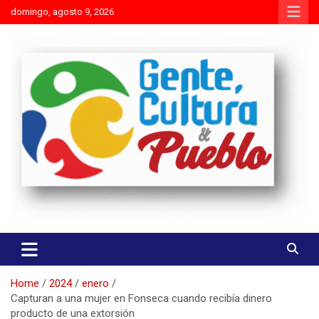
Skip
domingo, agosto 9, 2026
to
content
Es mejor molestar con la verdad que agradar con adulaciones
Gente Cultura y Pueblo
Home
2024
enero
Capturan a una mujer en Fonseca cuando recibía dinero
producto de una extorsión