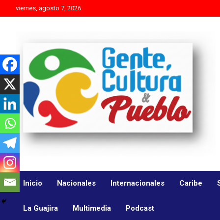
Skip
viernes, agosto 7, 2026
to
content
Es mejor molestar con la verdad que agradar con adulaciones
Gente Cultura y Pueblo
Inicio
Nacionales
Internacionales
Caribe
La Guajira
Multimedia
Podcast