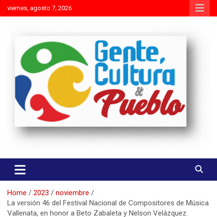
Skip
viernes, agosto 7, 2026
to
content
Es mejor molestar con la verdad que agradar con adulaciones
Gente Cultura y Pueblo
Home
2023
noviembre
La versión 46 del Festival Nacional de Compositores de Música
Vallenata, en honor a Beto Zabaleta y Nelson Velázquez.