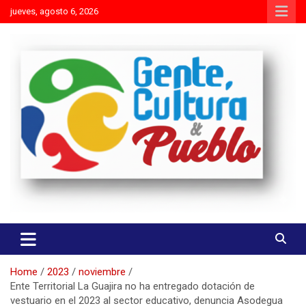
Skip
jueves, agosto 6, 2026
to
content
Es mejor molestar con la verdad que agradar con adulaciones
Gente Cultura y Pueblo
Home
2023
noviembre
Ente Territorial La Guajira no ha entregado dotación de
vestuario en el 2023 al sector educativo, denuncia Asodegua