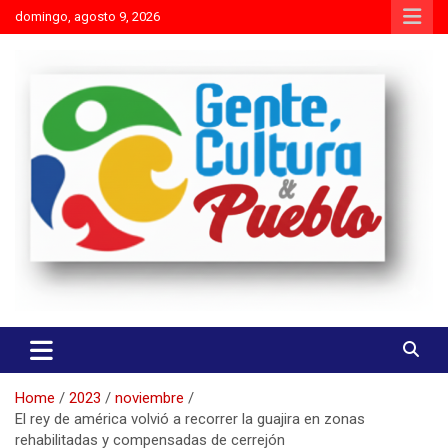
Skip
domingo, agosto 9, 2026
to
content
Es mejor molestar con la verdad que agradar con adulaciones
Gente Cultura y Pueblo
Home
2023
noviembre
El rey de américa volvió a recorrer la guajira en zonas
rehabilitadas y compensadas de cerrejón