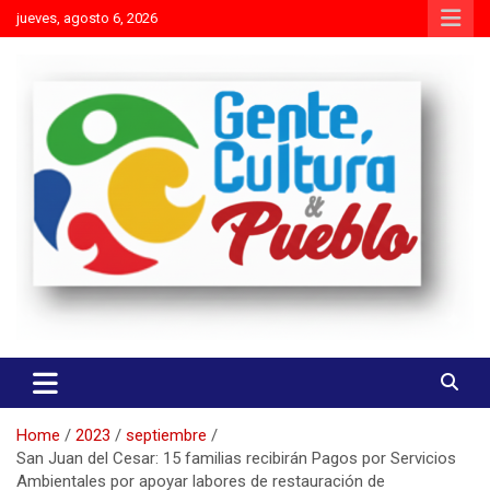
Skip
jueves, agosto 6, 2026
to
content
Es mejor molestar con la verdad que agradar con adulaciones
Gente Cultura y Pueblo
Home
2023
septiembre
San Juan del Cesar: 15 familias recibirán Pagos por Servicios
Ambientales por apoyar labores de restauración de